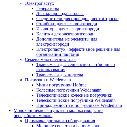
Электропастух
Генераторы
Ленты, провода и тросы
Соединители для проводов, лент и тросов
Столбики для электроизгороди
Изоляторы для электроизгороди
Калитки для электроизгороди
Дополнительные элементы для
электроизгороди
Электропастух - эффективное решение для
организации пастбищ
Семена многолетних трав
Травосмеси для сенокосно-пастбищного
использования
Травосмеси для подсева
Погрузчики Weidemann
Мини погрузчики Hoftraс
Колесные погрузчики Weidemann
Телескопические колесные погрузчики
Телескопические погрузчики Weidemann
Принадлежности к погрузчикам Weidemann
Молокоприёмные пункты и молокозаводы по
переработке молока
Промывка доильного оборудования
Моющие средства для промывки