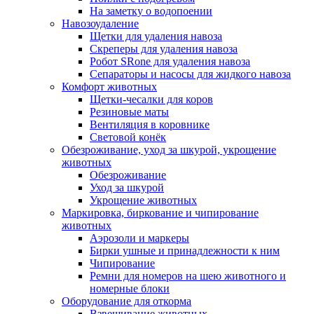
На заметку о водопоении
Навозоудаление
Щетки для удаления навоза
Скреперы для удаления навоза
Робот SRone для удаления навоза
Сепараторы и насосы для жидкого навоза
Комфорт животных
Щетки-чесалки для коров
Резиновые маты
Вентиляция в коровнике
Световой конёк
Обезроживание, уход за шкурой, укрощение
животных
Обезроживание
Уход за шкурой
Укрощение животных
Маркировка, биркование и чипирование
животных
Аэрозоли и маркеры
Бирки ушные и принадлежности к ним
Чипирование
Ремни для номеров на шею животного и
номерные блоки
Оборудование для откорма
Взвешивание животных