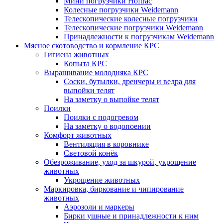
Мини погрузчики Hoftraс
Колесные погрузчики Weidemann
Телескопические колесные погрузчики
Телескопические погрузчики Weidemann
Принадлежности к погрузчикам Weidemann
Мясное скотоводство и кормление КРС
Гигиена животных
Копыта КРС
Выращивание молодняка КРС
Соски, бутылки, дренчеры и ведра для
выпойки телят
На заметку о выпойке телят
Поилки
Поилки с подогревом
На заметку о водопоении
Комфорт животных
Вентиляция в коровнике
Световой конёк
Обезроживание, уход за шкурой, укрощение
животных
Укрощение животных
Маркировка, биркование и чипирование
животных
Аэрозоли и маркеры
Бирки ушные и принадлежности к ним