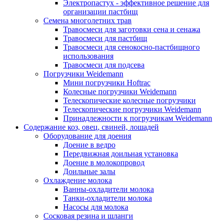
Электропастух - эффективное решение для
организации пастбищ
Семена многолетних трав
Травосмеси для заготовки сена и сенажа
Травосмеси для пастбищ
Травосмеси для сенокосно-пастбищного
использования
Травосмеси для подсева
Погрузчики Weidemann
Мини погрузчики Hoftraс
Колесные погрузчики Weidemann
Телескопические колесные погрузчики
Телескопические погрузчики Weidemann
Принадлежности к погрузчикам Weidemann
Содержание коз, овец, свиней, лошадей
Оборудование для доения
Доение в ведро
Передвижная доильная установка
Доение в молокопровод
Доильные залы
Охлаждение молока
Ванны-охладители молока
Танки-охладители молока
Насосы для молока
Сосковая резина и шланги