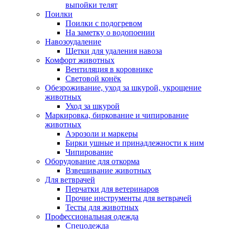
выпойки телят
Поилки
Поилки с подогревом
На заметку о водопоении
Навозоудаление
Щетки для удаления навоза
Комфорт животных
Вентиляция в коровнике
Световой конёк
Обезроживание, уход за шкурой, укрощение
животных
Уход за шкурой
Маркировка, биркование и чипирование
животных
Аэрозоли и маркеры
Бирки ушные и принадлежности к ним
Чипирование
Оборудование для откорма
Взвешивание животных
Для ветврачей
Перчатки для ветеринаров
Прочие инструменты для ветврачей
Тесты для животных
Профессиональная одежда
Cпецодежда