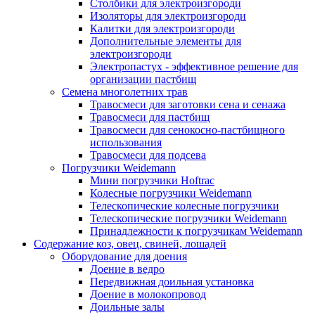
Столбики для электроизгороди
Изоляторы для электроизгороди
Калитки для электроизгороди
Дополнительные элементы для
электроизгороди
Электропастух - эффективное решение для
организации пастбищ
Семена многолетних трав
Травосмеси для заготовки сена и сенажа
Травосмеси для пастбищ
Травосмеси для сенокосно-пастбищного
использования
Травосмеси для подсева
Погрузчики Weidemann
Мини погрузчики Hoftraс
Колесные погрузчики Weidemann
Телескопические колесные погрузчики
Телескопические погрузчики Weidemann
Принадлежности к погрузчикам Weidemann
Содержание коз, овец, свиней, лошадей
Оборудование для доения
Доение в ведро
Передвижная доильная установка
Доение в молокопровод
Доильные залы