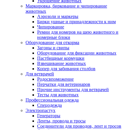
Укрощение животных
Маркировка, биркование и чипирование
животных
Аэрозоли и маркеры
Бирки ушные и принадлежности к ним
Чипирование
Ремни для номеров на шею животного и
номерные блоки
Оборудование для откорма
Загоны и свипы
Оборудование для фиксации животных
Пастбищные кормушки
Взвешивание животных
Копер для забивания столбов
Для ветврачей
Родосвпоможение
Перчатки для ветеринаров
Прочие инструменты для ветврачей
Тесты для животных
Профессиональная одежда
Cпецодежда
Электропастух
Генераторы
Ленты, провода и тросы
Соединители для проводов, лент и тросов