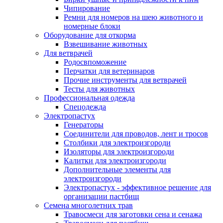
Чипирование
Ремни для номеров на шею животного и
номерные блоки
Оборудование для откорма
Взвешивание животных
Для ветврачей
Родосвпоможение
Перчатки для ветеринаров
Прочие инструменты для ветврачей
Тесты для животных
Профессиональная одежда
Cпецодежда
Электропастух
Генераторы
Соединители для проводов, лент и тросов
Столбики для электроизгороди
Изоляторы для электроизгороди
Калитки для электроизгороди
Дополнительные элементы для
электроизгороди
Электропастух - эффективное решение для
организации пастбищ
Семена многолетних трав
Травосмеси для заготовки сена и сенажа