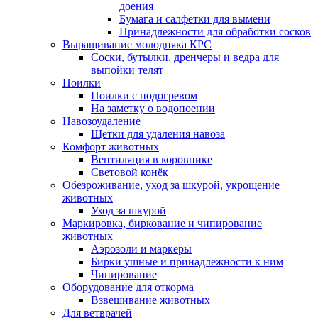
доения
Бумага и салфетки для вымени
Принадлежности для обработки сосков
Выращивание молодняка КРС
Соски, бутылки, дренчеры и ведра для
выпойки телят
Поилки
Поилки с подогревом
На заметку о водопоении
Навозоудаление
Щетки для удаления навоза
Комфорт животных
Вентиляция в коровнике
Световой конёк
Обезроживание, уход за шкурой, укрощение
животных
Уход за шкурой
Маркировка, биркование и чипирование
животных
Аэрозоли и маркеры
Бирки ушные и принадлежности к ним
Чипирование
Оборудование для откорма
Взвешивание животных
Для ветврачей