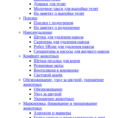
Домики для телят
Молочное такси для выпойки телят
На заметку о выпойке телят
Поилки
Поилки с подогревом
На заметку о водопоении
Навозоудаление
Щетки для удаления навоза
Скреперы для удаления навоза
Робот SRone для удаления навоза
Сепараторы и насосы для жидкого навоза
Комфорт животных
Щетки-чесалки для коров
Резиновые маты
Вентиляция в коровнике
Световой конёк
Обезроживание, уход за шкурой, укрощение
животных
Обезроживание
Уход за шкурой
Укрощение животных
Маркировка, биркование и чипирование
животных
Аэрозоли и маркеры
Бирки ушные и принадлежности к ним