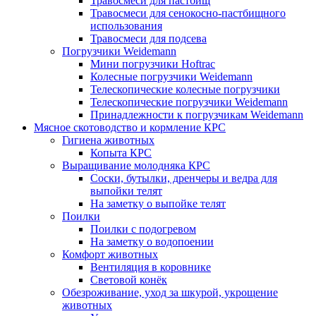
Травосмеси для пастбищ
Травосмеси для сенокосно-пастбищного
использования
Травосмеси для подсева
Погрузчики Weidemann
Мини погрузчики Hoftraс
Колесные погрузчики Weidemann
Телескопические колесные погрузчики
Телескопические погрузчики Weidemann
Принадлежности к погрузчикам Weidemann
Мясное скотоводство и кормление КРС
Гигиена животных
Копыта КРС
Выращивание молодняка КРС
Соски, бутылки, дренчеры и ведра для
выпойки телят
На заметку о выпойке телят
Поилки
Поилки с подогревом
На заметку о водопоении
Комфорт животных
Вентиляция в коровнике
Световой конёк
Обезроживание, уход за шкурой, укрощение
животных