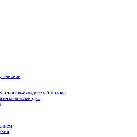
установок
я и танков-охладителей молока
 на молокозаводах
я
оением
ения