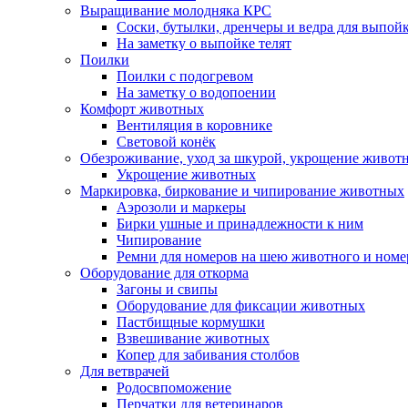
Выращивание молодняка КРС
Соски, бутылки, дренчеры и ведра для выпойк
На заметку о выпойке телят
Поилки
Поилки с подогревом
На заметку о водопоении
Комфорт животных
Вентиляция в коровнике
Световой конёк
Обезроживание, уход за шкурой, укрощение живот
Укрощение животных
Маркировка, биркование и чипирование животных
Аэрозоли и маркеры
Бирки ушные и принадлежности к ним
Чипирование
Ремни для номеров на шею животного и номе
Оборудование для откорма
Загоны и свипы
Оборудование для фиксации животных
Пастбищные кормушки
Взвешивание животных
Копер для забивания столбов
Для ветврачей
Родосвпоможение
Перчатки для ветеринаров