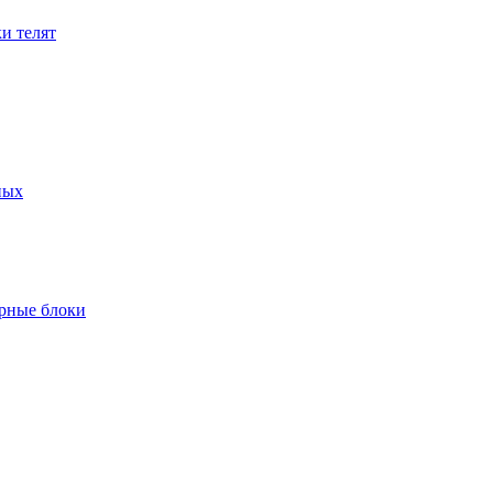
и телят
ных
рные блоки