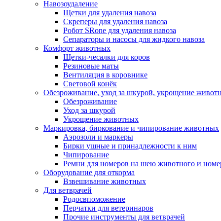
Навозоудаление
Щетки для удаления навоза
Скреперы для удаления навоза
Робот SRone для удаления навоза
Сепараторы и насосы для жидкого навоза
Комфорт животных
Щетки-чесалки для коров
Резиновые маты
Вентиляция в коровнике
Световой конёк
Обезроживание, уход за шкурой, укрощение живот
Обезроживание
Уход за шкурой
Укрощение животных
Маркировка, биркование и чипирование животных
Аэрозоли и маркеры
Бирки ушные и принадлежности к ним
Чипирование
Ремни для номеров на шею животного и номе
Оборудование для откорма
Взвешивание животных
Для ветврачей
Родосвпоможение
Перчатки для ветеринаров
Прочие инструменты для ветврачей