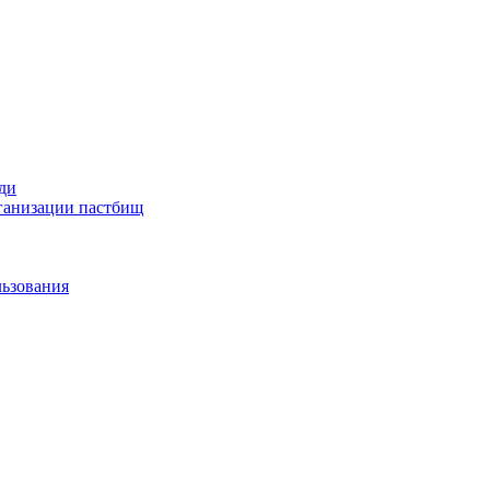
ди
рганизации пастбищ
льзования