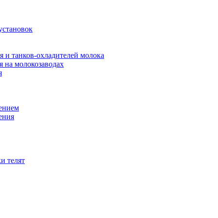
установок
я и танков-охладителей молока
 на молокозаводах
я
оением
ения
и телят