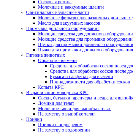
Сосковая резина
Молочные и ваккумные шланги
Оригинальные запасные части
Молочные фильтры для различных доильных 
Масло для вакуумных насосов
Промывка доильного оборудования
Моющие средства для доильного оборудовани
Моющие средства для промывки оборудования
Щетки для промывки доильного оборудовани
Пыжи для промывки доильного оборудования
Гигиена животных
Обработка вымени
Средства для обработки сосков перед д
Средства для обработки сосков после до
Бумага и салфетки для вымени
Принадлежности для обработки сосков
Копыта КРС
Выращивание молодняка КРС
Соски, бутылки, дренчеры и ведра для выпойк
Домики для телят
Молочное такси для выпойки телят
На заметку о выпойке телят
Поилки
Поилки с подогревом
На заметку о водопоении