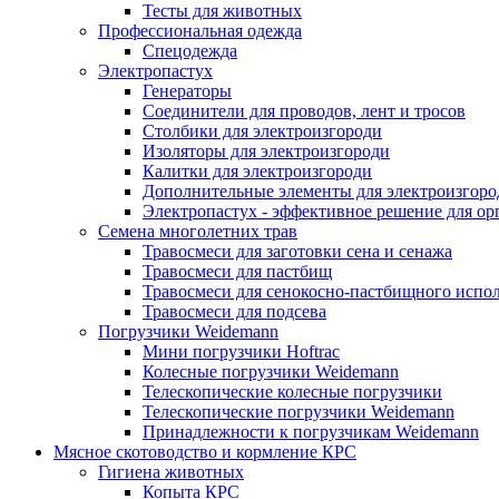
Тесты для животных
Профессиональная одежда
Cпецодежда
Электропастух
Генераторы
Соединители для проводов, лент и тросов
Столбики для электроизгороди
Изоляторы для электроизгороди
Калитки для электроизгороди
Дополнительные элементы для электроизгоро
Электропастух - эффективное решение для о
Семена многолетних трав
Травосмеси для заготовки сена и сенажа
Травосмеси для пастбищ
Травосмеси для сенокосно-пастбищного испо
Травосмеси для подсева
Погрузчики Weidemann
Мини погрузчики Hoftraс
Колесные погрузчики Weidemann
Телескопические колесные погрузчики
Телескопические погрузчики Weidemann
Принадлежности к погрузчикам Weidemann
Мясное скотоводство и кормление КРС
Гигиена животных
Копыта КРС