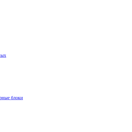
ных
рные блоки