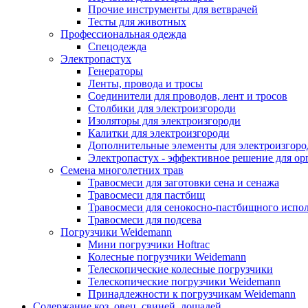
Прочие инструменты для ветврачей
Тесты для животных
Профессиональная одежда
Cпецодежда
Электропастух
Генераторы
Ленты, провода и тросы
Соединители для проводов, лент и тросов
Столбики для электроизгороди
Изоляторы для электроизгороди
Калитки для электроизгороди
Дополнительные элементы для электроизгоро
Электропастух - эффективное решение для о
Семена многолетних трав
Травосмеси для заготовки сена и сенажа
Травосмеси для пастбищ
Травосмеси для сенокосно-пастбищного испо
Травосмеси для подсева
Погрузчики Weidemann
Мини погрузчики Hoftraс
Колесные погрузчики Weidemann
Телескопические колесные погрузчики
Телескопические погрузчики Weidemann
Принадлежности к погрузчикам Weidemann
Содержание коз, овец, свиней, лошадей