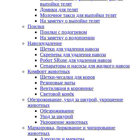
выпойки телят
Домики для телят
Молочное такси для выпойки телят
На заметку о выпойке телят
Поилки
Поилки с подогревом
На заметку о водопоении
Навозоудаление
Щетки для удаления навоза
Скреперы для удаления навоза
Робот SRone для удаления навоза
Сепараторы и насосы для жидкого навоза
Комфорт животных
Щетки-чесалки для коров
Резиновые маты
Вентиляция в коровнике
Световой конёк
Обезроживание, уход за шкурой, укрощение
животных
Обезроживание
Уход за шкурой
Укрощение животных
Маркировка, биркование и чипирование
животных
Аэрозоли и маркеры