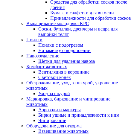
Средства для обработки сосков после
доения
Бумага и салфетки для вымени
Принадлежности для обработки сосков
Выращивание молодняка КРС
Соски, бутылки, дренчеры и ведра для
выпойки телят
Поилки
Поилки с подогревом
На заметку о водопоении
Навозоудаление
Щетки для удаления навоза
Комфорт животных
Вентиляция в коровнике
Световой конёк
Обезроживание, уход за шкурой, укрощение
животных
Уход за шкурой
Маркировка, биркование и чипирование
животных
Аэрозоли и маркеры
Бирки ушные и принадлежности к ним
Чипирование
Оборудование для откорма
Взвешивание животных