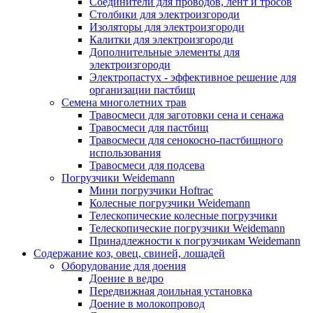
Соединители для проводов, лент и тросов
Столбики для электроизгороди
Изоляторы для электроизгороди
Калитки для электроизгороди
Дополнительные элементы для
электроизгороди
Электропастух - эффективное решение для
организации пастбищ
Семена многолетних трав
Травосмеси для заготовки сена и сенажа
Травосмеси для пастбищ
Травосмеси для сенокосно-пастбищного
использования
Травосмеси для подсева
Погрузчики Weidemann
Мини погрузчики Hoftraс
Колесные погрузчики Weidemann
Телескопические колесные погрузчики
Телескопические погрузчики Weidemann
Принадлежности к погрузчикам Weidemann
Содержание коз, овец, свиней, лошадей
Оборудование для доения
Доение в ведро
Передвижная доильная установка
Доение в молокопровод