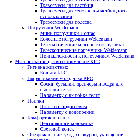
Травосмеси для пастбищ
Травосмеси для сенокосно-пастбищного
использования
Травосмеси для подсева
Погрузчики Weidemann
Мини погрузчики Hoftraс
Колесные погрузчики Weidemann
Телескопические колесные погрузчики
Телескопические погрузчики Weidemann
Принадлежности к погрузчикам Weidemann
Мясное скотоводство и кормление КРС
Гигиена животных
Копыта КРС
Выращивание молодняка КРС
Соски, бутылки, дренчеры и ведра для
выпойки телят
На заметку о выпойке телят
Поилки
Поилки с подогревом
На заметку о водопоении
Комфорт животных
Вентиляция в коровнике
Световой конёк
Обезроживание, уход за шкурой, укрощение