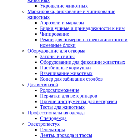
животных
Укрощение животных
Маркировка, биркование и чипирование
животных
Аэрозоли и маркеры
Бирки ушные и принадлежности к ним
Чипирование
Ремни для номеров на шею животного и
номерные блоки
Оборудование для откорма
Загоны и свипы
Оборудование для фиксации животных
Пастбищные кормушки
Взвешивание животных
Копер для забивания столбов
Для ветврачей
Родосвпоможение
Перчатки для ветеринаров
Прочие инструменты для ветврачей
Тесты для животных
Профессиональная одежда
Cпецодежда
Электропастух
Генераторы
Ленты, провода и тросы