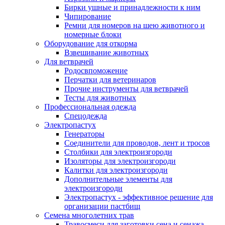
Бирки ушные и принадлежности к ним
Чипирование
Ремни для номеров на шею животного и
номерные блоки
Оборудование для откорма
Взвешивание животных
Для ветврачей
Родосвпоможение
Перчатки для ветеринаров
Прочие инструменты для ветврачей
Тесты для животных
Профессиональная одежда
Cпецодежда
Электропастух
Генераторы
Соединители для проводов, лент и тросов
Столбики для электроизгороди
Изоляторы для электроизгороди
Калитки для электроизгороди
Дополнительные элементы для
электроизгороди
Электропастух - эффективное решение для
организации пастбищ
Семена многолетних трав
Травосмеси для заготовки сена и сенажа