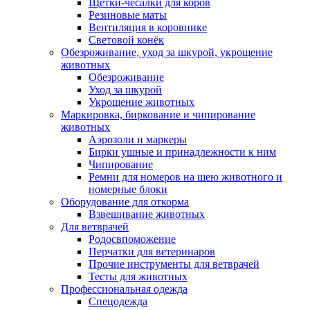
Щетки-чесалки для коров
Резиновые маты
Вентиляция в коровнике
Световой конёк
Обезроживание, уход за шкурой, укрощение
животных
Обезроживание
Уход за шкурой
Укрощение животных
Маркировка, биркование и чипирование
животных
Аэрозоли и маркеры
Бирки ушные и принадлежности к ним
Чипирование
Ремни для номеров на шею животного и
номерные блоки
Оборудование для откорма
Взвешивание животных
Для ветврачей
Родосвпоможение
Перчатки для ветеринаров
Прочие инструменты для ветврачей
Тесты для животных
Профессиональная одежда
Cпецодежда