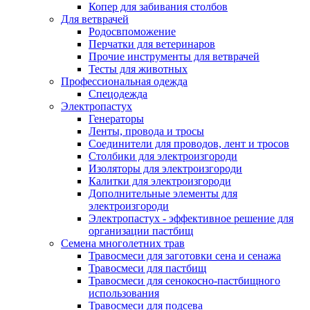
Копер для забивания столбов
Для ветврачей
Родосвпоможение
Перчатки для ветеринаров
Прочие инструменты для ветврачей
Тесты для животных
Профессиональная одежда
Cпецодежда
Электропастух
Генераторы
Ленты, провода и тросы
Соединители для проводов, лент и тросов
Столбики для электроизгороди
Изоляторы для электроизгороди
Калитки для электроизгороди
Дополнительные элементы для
электроизгороди
Электропастух - эффективное решение для
организации пастбищ
Семена многолетних трав
Травосмеси для заготовки сена и сенажа
Травосмеси для пастбищ
Травосмеси для сенокосно-пастбищного
использования
Травосмеси для подсева