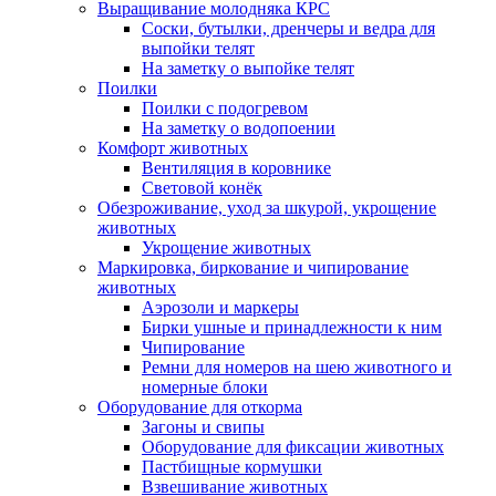
Выращивание молодняка КРС
Соски, бутылки, дренчеры и ведра для
выпойки телят
На заметку о выпойке телят
Поилки
Поилки с подогревом
На заметку о водопоении
Комфорт животных
Вентиляция в коровнике
Световой конёк
Обезроживание, уход за шкурой, укрощение
животных
Укрощение животных
Маркировка, биркование и чипирование
животных
Аэрозоли и маркеры
Бирки ушные и принадлежности к ним
Чипирование
Ремни для номеров на шею животного и
номерные блоки
Оборудование для откорма
Загоны и свипы
Оборудование для фиксации животных
Пастбищные кормушки
Взвешивание животных