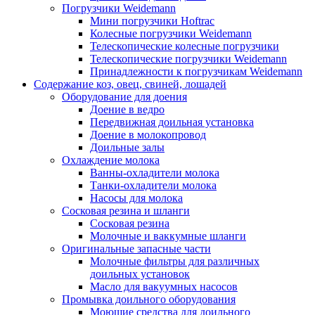
Погрузчики Weidemann
Мини погрузчики Hoftraс
Колесные погрузчики Weidemann
Телескопические колесные погрузчики
Телескопические погрузчики Weidemann
Принадлежности к погрузчикам Weidemann
Содержание коз, овец, свиней, лошадей
Оборудование для доения
Доение в ведро
Передвижная доильная установка
Доение в молокопровод
Доильные залы
Охлаждение молока
Ванны-охладители молока
Танки-охладители молока
Насосы для молока
Сосковая резина и шланги
Сосковая резина
Молочные и ваккумные шланги
Оригинальные запасные части
Молочные фильтры для различных
доильных установок
Масло для вакуумных насосов
Промывка доильного оборудования
Моющие средства для доильного