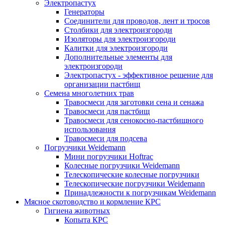
Электропастух
Генераторы
Соединители для проводов, лент и тросов
Столбики для электроизгороди
Изоляторы для электроизгороди
Калитки для электроизгороди
Дополнительные элементы для
электроизгороди
Электропастух - эффективное решение для
организации пастбищ
Семена многолетних трав
Травосмеси для заготовки сена и сенажа
Травосмеси для пастбищ
Травосмеси для сенокосно-пастбищного
использования
Травосмеси для подсева
Погрузчики Weidemann
Мини погрузчики Hoftraс
Колесные погрузчики Weidemann
Телескопические колесные погрузчики
Телескопические погрузчики Weidemann
Принадлежности к погрузчикам Weidemann
Мясное скотоводство и кормление КРС
Гигиена животных
Копыта КРС