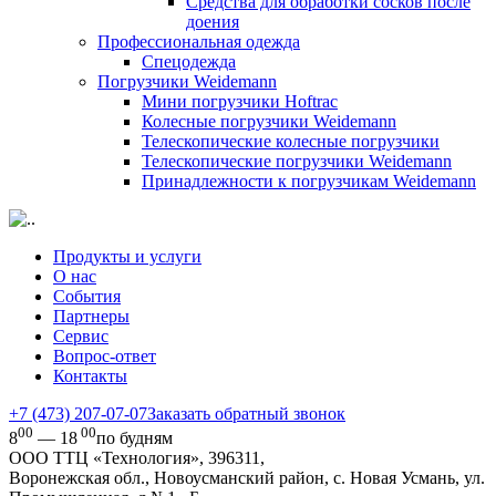
Средства для обработки сосков после
доения
Профессиональная одежда
Cпецодежда
Погрузчики Weidemann
Мини погрузчики Hoftraс
Колесные погрузчики Weidemann
Телескопические колесные погрузчики
Телескопические погрузчики Weidemann
Принадлежности к погрузчикам Weidemann
Продукты и услуги
О нас
События
Партнеры
Сервис
Вопрос-ответ
Контакты
+7 (473) 207-07-07
Заказать обратный звонок
00
00
8
— 18
по будням
ООО ТТЦ «Технология», 396311,
Воронежская обл., Новоусманский район, с. Новая Усмань, ул.