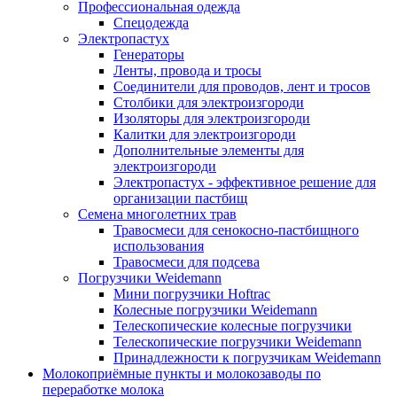
Профессиональная одежда
Cпецодежда
Электропастух
Генераторы
Ленты, провода и тросы
Соединители для проводов, лент и тросов
Столбики для электроизгороди
Изоляторы для электроизгороди
Калитки для электроизгороди
Дополнительные элементы для
электроизгороди
Электропастух - эффективное решение для
организации пастбищ
Семена многолетних трав
Травосмеси для сенокосно-пастбищного
использования
Травосмеси для подсева
Погрузчики Weidemann
Мини погрузчики Hoftraс
Колесные погрузчики Weidemann
Телескопические колесные погрузчики
Телескопические погрузчики Weidemann
Принадлежности к погрузчикам Weidemann
Молокоприёмные пункты и молокозаводы по
переработке молока