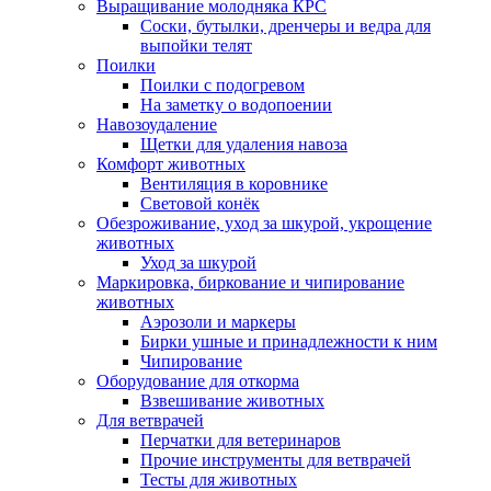
Выращивание молодняка КРС
Соски, бутылки, дренчеры и ведра для
выпойки телят
Поилки
Поилки с подогревом
На заметку о водопоении
Навозоудаление
Щетки для удаления навоза
Комфорт животных
Вентиляция в коровнике
Световой конёк
Обезроживание, уход за шкурой, укрощение
животных
Уход за шкурой
Маркировка, биркование и чипирование
животных
Аэрозоли и маркеры
Бирки ушные и принадлежности к ним
Чипирование
Оборудование для откорма
Взвешивание животных
Для ветврачей
Перчатки для ветеринаров
Прочие инструменты для ветврачей
Тесты для животных