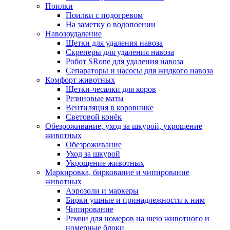
Поилки
Поилки с подогревом
На заметку о водопоении
Навозоудаление
Щетки для удаления навоза
Скреперы для удаления навоза
Робот SRone для удаления навоза
Сепараторы и насосы для жидкого навоза
Комфорт животных
Щетки-чесалки для коров
Резиновые маты
Вентиляция в коровнике
Световой конёк
Обезроживание, уход за шкурой, укрощение
животных
Обезроживание
Уход за шкурой
Укрощение животных
Маркировка, биркование и чипирование
животных
Аэрозоли и маркеры
Бирки ушные и принадлежности к ним
Чипирование
Ремни для номеров на шею животного и
номерные блоки