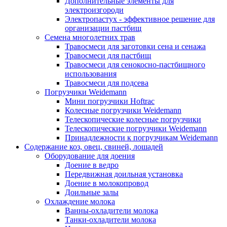
Дополнительные элементы для
электроизгороди
Электропастух - эффективное решение для
организации пастбищ
Семена многолетних трав
Травосмеси для заготовки сена и сенажа
Травосмеси для пастбищ
Травосмеси для сенокосно-пастбищного
использования
Травосмеси для подсева
Погрузчики Weidemann
Мини погрузчики Hoftraс
Колесные погрузчики Weidemann
Телескопические колесные погрузчики
Телескопические погрузчики Weidemann
Принадлежности к погрузчикам Weidemann
Содержание коз, овец, свиней, лошадей
Оборудование для доения
Доение в ведро
Передвижная доильная установка
Доение в молокопровод
Доильные залы
Охлаждение молока
Ванны-охладители молока
Танки-охладители молока