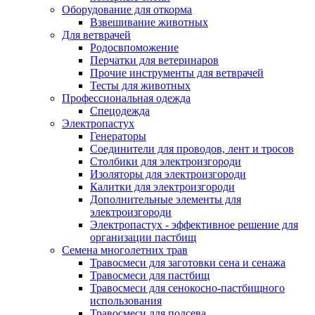
Оборудование для откорма
Взвешивание животных
Для ветврачей
Родосвпоможение
Перчатки для ветеринаров
Прочие инструменты для ветврачей
Тесты для животных
Профессиональная одежда
Cпецодежда
Электропастух
Генераторы
Соединители для проводов, лент и тросов
Столбики для электроизгороди
Изоляторы для электроизгороди
Калитки для электроизгороди
Дополнительные элементы для
электроизгороди
Электропастух - эффективное решение для
организации пастбищ
Семена многолетних трав
Травосмеси для заготовки сена и сенажа
Травосмеси для пастбищ
Травосмеси для сенокосно-пастбищного
использования
Травосмеси для подсева