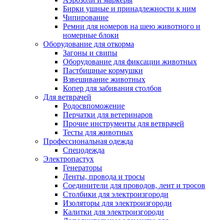
Бирки ушные и принадлежности к ним
Чипирование
Ремни для номеров на шею животного и
номерные блоки
Оборудование для откорма
Загоны и свипы
Оборудование для фиксации животных
Пастбищные кормушки
Взвешивание животных
Копер для забивания столбов
Для ветврачей
Родосвпоможение
Перчатки для ветеринаров
Прочие инструменты для ветврачей
Тесты для животных
Профессиональная одежда
Cпецодежда
Электропастух
Генераторы
Ленты, провода и тросы
Соединители для проводов, лент и тросов
Столбики для электроизгороди
Изоляторы для электроизгороди
Калитки для электроизгороди