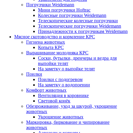
Погрузчики Weidemann
Мини погрузчики Hoftraс
Колесные погрузчики Weidemann
Телескопические колесные погрузчики
Телескопические погрузчики Weidemann
Принадлежности к погрузчикам Weidemann
Мясное скотоводство и кормление КРС
Гигиена животных
Копыта КРС
Выращивание молодняка КРС
Соски, бутылки, дренчеры и ведра для
выпойки телят
На заметку о выпойке телят
Поилки
Поилки с подогревом
На заметку о водопоении
Комфорт животных
Вентиляция в коровнике
Световой конёк
Обезроживание, уход за шкурой, укрощение
животных
Укрощение животных
Маркировка, биркование и чипирование
животных
Аэрозоли и маркеры