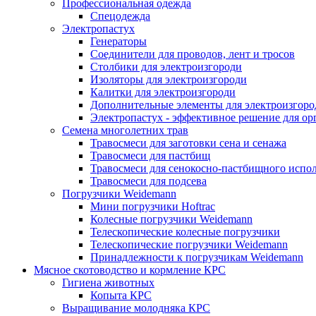
Профессиональная одежда
Cпецодежда
Электропастух
Генераторы
Соединители для проводов, лент и тросов
Столбики для электроизгороди
Изоляторы для электроизгороди
Калитки для электроизгороди
Дополнительные элементы для электроизгоро
Электропастух - эффективное решение для о
Семена многолетних трав
Травосмеси для заготовки сена и сенажа
Травосмеси для пастбищ
Травосмеси для сенокосно-пастбищного испо
Травосмеси для подсева
Погрузчики Weidemann
Мини погрузчики Hoftraс
Колесные погрузчики Weidemann
Телескопические колесные погрузчики
Телескопические погрузчики Weidemann
Принадлежности к погрузчикам Weidemann
Мясное скотоводство и кормление КРС
Гигиена животных
Копыта КРС
Выращивание молодняка КРС