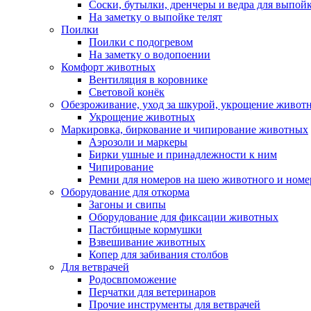
Соски, бутылки, дренчеры и ведра для выпойк
На заметку о выпойке телят
Поилки
Поилки с подогревом
На заметку о водопоении
Комфорт животных
Вентиляция в коровнике
Световой конёк
Обезроживание, уход за шкурой, укрощение живот
Укрощение животных
Маркировка, биркование и чипирование животных
Аэрозоли и маркеры
Бирки ушные и принадлежности к ним
Чипирование
Ремни для номеров на шею животного и номе
Оборудование для откорма
Загоны и свипы
Оборудование для фиксации животных
Пастбищные кормушки
Взвешивание животных
Копер для забивания столбов
Для ветврачей
Родосвпоможение
Перчатки для ветеринаров
Прочие инструменты для ветврачей