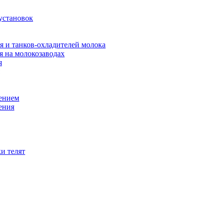
установок
я и танков-охладителей молока
 на молокозаводах
я
оением
ения
и телят