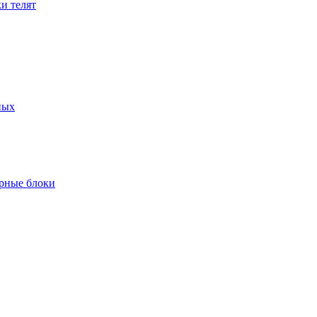
и телят
ных
рные блоки