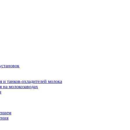
установок
я и танков-охладителей молока
 на молокозаводах
я
оением
ения