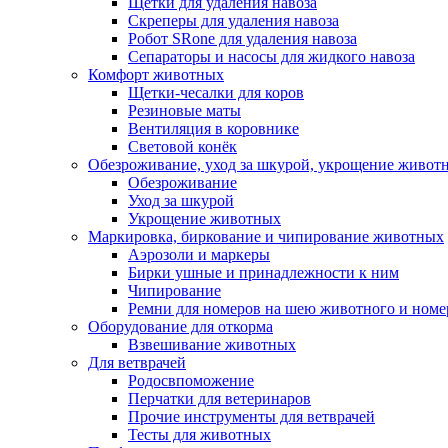
Щетки для удаления навоза
Скреперы для удаления навоза
Робот SRone для удаления навоза
Сепараторы и насосы для жидкого навоза
Комфорт животных
Щетки-чесалки для коров
Резиновые маты
Вентиляция в коровнике
Световой конёк
Обезроживание, уход за шкурой, укрощение живот
Обезроживание
Уход за шкурой
Укрощение животных
Маркировка, биркование и чипирование животных
Аэрозоли и маркеры
Бирки ушные и принадлежности к ним
Чипирование
Ремни для номеров на шею животного и номе
Оборудование для откорма
Взвешивание животных
Для ветврачей
Родосвпоможение
Перчатки для ветеринаров
Прочие инструменты для ветврачей
Тесты для животных