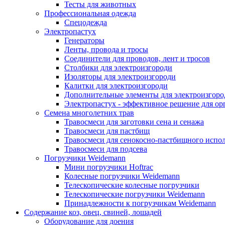
Тесты для животных
Профессиональная одежда
Cпецодежда
Электропастух
Генераторы
Ленты, провода и тросы
Соединители для проводов, лент и тросов
Столбики для электроизгороди
Изоляторы для электроизгороди
Калитки для электроизгороди
Дополнительные элементы для электроизгоро
Электропастух - эффективное решение для о
Семена многолетних трав
Травосмеси для заготовки сена и сенажа
Травосмеси для пастбищ
Травосмеси для сенокосно-пастбищного испо
Травосмеси для подсева
Погрузчики Weidemann
Мини погрузчики Hoftraс
Колесные погрузчики Weidemann
Телескопические колесные погрузчики
Телескопические погрузчики Weidemann
Принадлежности к погрузчикам Weidemann
Содержание коз, овец, свиней, лошадей
Оборудование для доения