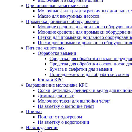
Молочные и ваккумные шланги
Оригинальные запасные части
Молочные фильтры для различных доильных 
Масло для вакуумных насосов
Промывка доильного оборудования
Моющие средства для доильного оборудовани
Моющие средства для промывки оборудования
Щетки для промывки доильного оборудовани
Пыжи для промывки доильного оборудования
Гигиена животных
Обработка вымени
Средства для обработки сосков перед д
Средства для обработки сосков после до
Бумага и салфетки для вымени
Принадлежности для обработки сосков
Копыта КРС
Выращивание молодняка КРС
Соски, бутылки, дренчеры и ведра для выпойк
Домики для телят
Молочное такси для выпойки телят
На заметку о выпойке телят
Поилки
Поилки с подогревом
На заметку о водопоении
Навозоудаление