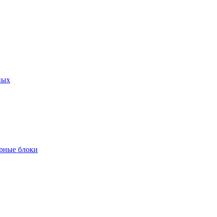
ных
рные блоки