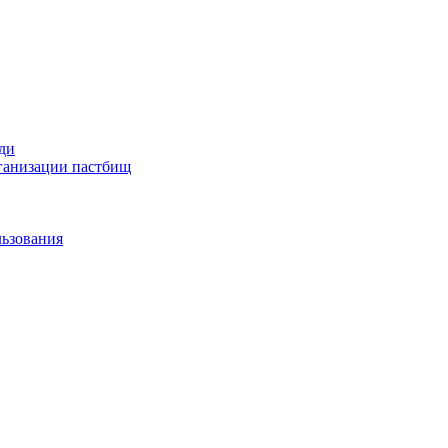
ди
рганизации пастбищ
льзования