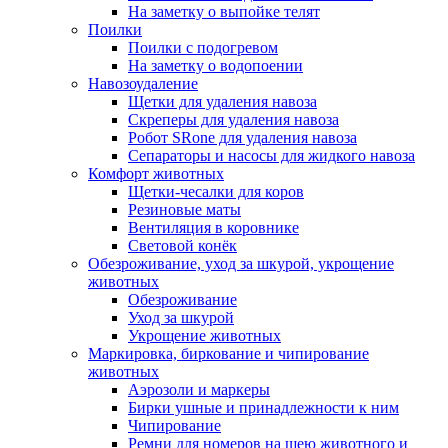
На заметку о выпойке телят
Поилки
Поилки с подогревом
На заметку о водопоении
Навозоудаление
Щетки для удаления навоза
Скреперы для удаления навоза
Робот SRone для удаления навоза
Сепараторы и насосы для жидкого навоза
Комфорт животных
Щетки-чесалки для коров
Резиновые маты
Вентиляция в коровнике
Световой конёк
Обезроживание, уход за шкурой, укрощение
животных
Обезроживание
Уход за шкурой
Укрощение животных
Маркировка, биркование и чипирование
животных
Аэрозоли и маркеры
Бирки ушные и принадлежности к ним
Чипирование
Ремни для номеров на шею животного и