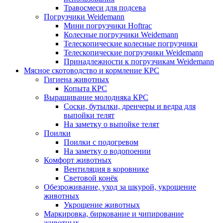
Травосмеси для подсева
Погрузчики Weidemann
Мини погрузчики Hoftraс
Колесные погрузчики Weidemann
Телескопические колесные погрузчики
Телескопические погрузчики Weidemann
Принадлежности к погрузчикам Weidemann
Мясное скотоводство и кормление КРС
Гигиена животных
Копыта КРС
Выращивание молодняка КРС
Соски, бутылки, дренчеры и ведра для
выпойки телят
На заметку о выпойке телят
Поилки
Поилки с подогревом
На заметку о водопоении
Комфорт животных
Вентиляция в коровнике
Световой конёк
Обезроживание, уход за шкурой, укрощение
животных
Укрощение животных
Маркировка, биркование и чипирование
животных