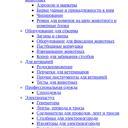
Аэрозоли и маркеры
Бирки ушные и принадлежности к ним
Чипирование
Ремни для номеров на шею животного и
номерные блоки
Оборудование для откорма
Загоны и свипы
Оборудование для фиксации животных
Пастбищные кормушки
Взвешивание животных
Копер для забивания столбов
Для ветврачей
Родосвпоможение
Перчатки для ветеринаров
Прочие инструменты для ветврачей
Тесты для животных
Профессиональная одежда
Cпецодежда
Электропастух
Генераторы
Ленты, провода и тросы
Соединители для проводов, лент и тросов
Столбики для электроизгороди
Изоляторы для электроизгороди