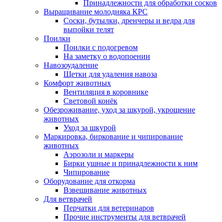
Принадлежности для обработки сосков
Выращивание молодняка КРС
Соски, бутылки, дренчеры и ведра для
выпойки телят
Поилки
Поилки с подогревом
На заметку о водопоении
Навозоудаление
Щетки для удаления навоза
Комфорт животных
Вентиляция в коровнике
Световой конёк
Обезроживание, уход за шкурой, укрощение
животных
Уход за шкурой
Маркировка, биркование и чипирование
животных
Аэрозоли и маркеры
Бирки ушные и принадлежности к ним
Чипирование
Оборудование для откорма
Взвешивание животных
Для ветврачей
Перчатки для ветеринаров
Прочие инструменты для ветврачей