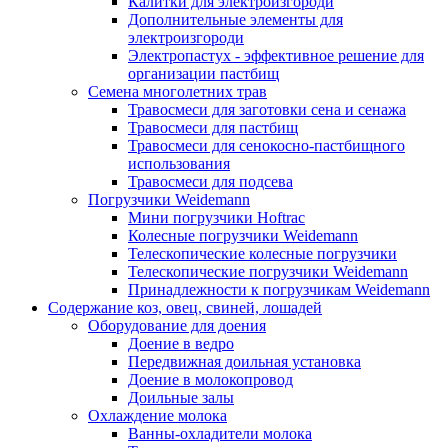
Калитки для электроизгороди
Дополнительные элементы для
электроизгороди
Электропастух - эффективное решение для
организации пастбищ
Семена многолетних трав
Травосмеси для заготовки сена и сенажа
Травосмеси для пастбищ
Травосмеси для сенокосно-пастбищного
использования
Травосмеси для подсева
Погрузчики Weidemann
Мини погрузчики Hoftraс
Колесные погрузчики Weidemann
Телескопические колесные погрузчики
Телескопические погрузчики Weidemann
Принадлежности к погрузчикам Weidemann
Содержание коз, овец, свиней, лошадей
Оборудование для доения
Доение в ведро
Передвижная доильная установка
Доение в молокопровод
Доильные залы
Охлаждение молока
Ванны-охладители молока