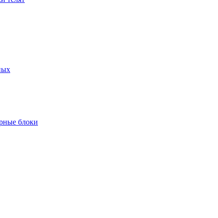
ных
рные блоки