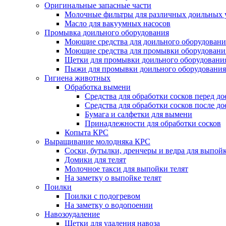
Оригинальные запасные части
Молочные фильтры для различных доильных 
Масло для вакуумных насосов
Промывка доильного оборудования
Моющие средства для доильного оборудовани
Моющие средства для промывки оборудования
Щетки для промывки доильного оборудовани
Пыжи для промывки доильного оборудования
Гигиена животных
Обработка вымени
Средства для обработки сосков перед д
Средства для обработки сосков после до
Бумага и салфетки для вымени
Принадлежности для обработки сосков
Копыта КРС
Выращивание молодняка КРС
Соски, бутылки, дренчеры и ведра для выпойк
Домики для телят
Молочное такси для выпойки телят
На заметку о выпойке телят
Поилки
Поилки с подогревом
На заметку о водопоении
Навозоудаление
Щетки для удаления навоза