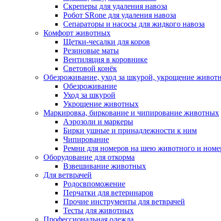
Скреперы для удаления навоза
Робот SRone для удаления навоза
Сепараторы и насосы для жидкого навоза
Комфорт животных
Щетки-чесалки для коров
Резиновые маты
Вентиляция в коровнике
Световой конёк
Обезроживание, уход за шкурой, укрощение живот
Обезроживание
Уход за шкурой
Укрощение животных
Маркировка, биркование и чипирование животных
Аэрозоли и маркеры
Бирки ушные и принадлежности к ним
Чипирование
Ремни для номеров на шею животного и номе
Оборудование для откорма
Взвешивание животных
Для ветврачей
Родосвпоможение
Перчатки для ветеринаров
Прочие инструменты для ветврачей
Тесты для животных
Профессиональная одежда