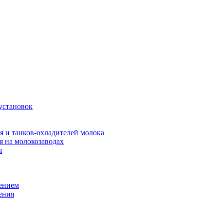
установок
я и танков-охладителей молока
 на молокозаводах
я
оением
ения