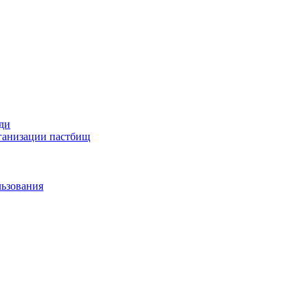
ди
рганизации пастбищ
льзования