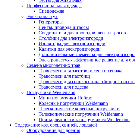
Тесты для животных
Профессиональная одежда
Cпецодежда
Электропастух
Генераторы
Ленты, провода и тросы
Соединители для проводов, лент и тросов
Столбики для электроизгороди
Изоляторы для электроизгороди
Калитки для электроизгороди
Дополнительные элементы для электроизгоро
Электропастух - эффективное решение для о
Семена многолетних трав
Травосмеси для заготовки сена и сенажа
Травосмеси для пастбищ
Травосмеси для сенокосно-пастбищного испо
Травосмеси для подсева
Погрузчики Weidemann
Мини погрузчики Hoftraс
Колесные погрузчики Weidemann
Телескопические колесные погрузчики
Телескопические погрузчики Weidemann
Принадлежности к погрузчикам Weidemann
Содержание коз, овец, свиней, лошадей
Оборудование для доения