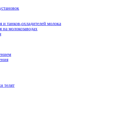
установок
я и танков-охладителей молока
 на молокозаводах
я
оением
ения
и телят