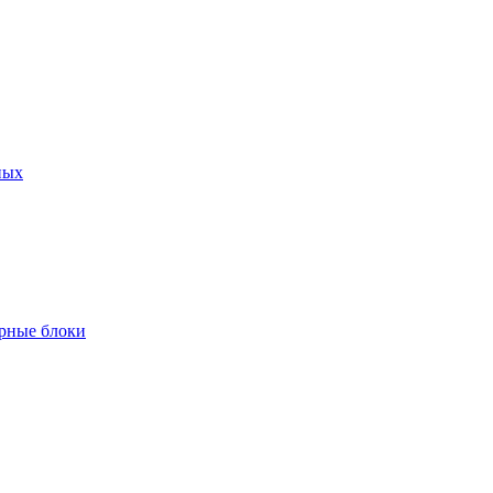
ных
рные блоки