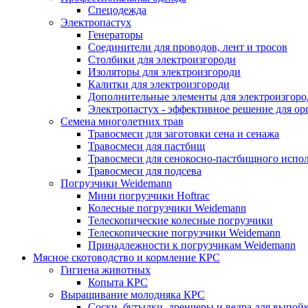
Cпецодежда
Электропастух
Генераторы
Соединители для проводов, лент и тросов
Столбики для электроизгороди
Изоляторы для электроизгороди
Калитки для электроизгороди
Дополнительные элементы для электроизгоро
Электропастух - эффективное решение для о
Семена многолетних трав
Травосмеси для заготовки сена и сенажа
Травосмеси для пастбищ
Травосмеси для сенокосно-пастбищного испо
Травосмеси для подсева
Погрузчики Weidemann
Мини погрузчики Hoftraс
Колесные погрузчики Weidemann
Телескопические колесные погрузчики
Телескопические погрузчики Weidemann
Принадлежности к погрузчикам Weidemann
Мясное скотоводство и кормление КРС
Гигиена животных
Копыта КРС
Выращивание молодняка КРС
Соски, бутылки, дренчеры и ведра для выпойк