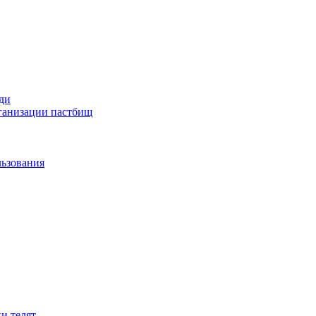
ди
рганизации пастбищ
льзования
и телят