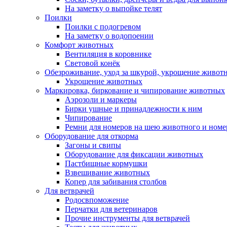
На заметку о выпойке телят
Поилки
Поилки с подогревом
На заметку о водопоении
Комфорт животных
Вентиляция в коровнике
Световой конёк
Обезроживание, уход за шкурой, укрощение живот
Укрощение животных
Маркировка, биркование и чипирование животных
Аэрозоли и маркеры
Бирки ушные и принадлежности к ним
Чипирование
Ремни для номеров на шею животного и номе
Оборудование для откорма
Загоны и свипы
Оборудование для фиксации животных
Пастбищные кормушки
Взвешивание животных
Копер для забивания столбов
Для ветврачей
Родосвпоможение
Перчатки для ветеринаров
Прочие инструменты для ветврачей