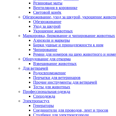
Резиновые маты
Вентиляция в коровнике
Световой конёк
Обезроживание, уход за шкурой, укрощение живот
Обезроживание
Уход за шкурой
Укрощение животных
Маркировка, биркование и чипирование животных
Аэрозоли и маркеры
Бирки ушные и принадлежности к ним
Чипирование
Ремни для номеров на шею животного и номе
Оборудование для откорма
Взвешивание животных
Для ветврачей
Родосвпоможение
Перчатки для ветеринаров
Прочие инструменты для ветврачей
Тесты для животных
Профессиональная одежда
Cпецодежда
Электропастух
Генераторы
Соединители для проводов, лент и тросов
Столбики для электроизгороди