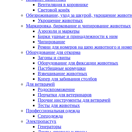
Вентиляция в коровнике
Световой конёк
Обезроживание, уход за шкурой, укрощение живот
Укрощение животных
Маркировка, биркование и чипирование животных
Аэрозоли и маркеры
Бирки ушные и принадлежности к ним
Чипирование
Ремни для номеров на шею животного и номе
Оборудование для откорма
Загоны и свипы
Оборудование для фиксации животных
Пастбищные кормушки
Взвешивание животных
Копер для забивания столбов
Для ветврачей
Родосвпоможение
Перчатки для ветеринаров
Прочие инструменты для ветврачей
Тесты для животных
Профессиональная одежда
Cпецодежда
Электропастух
Генераторы
Ленты, провода и тросы