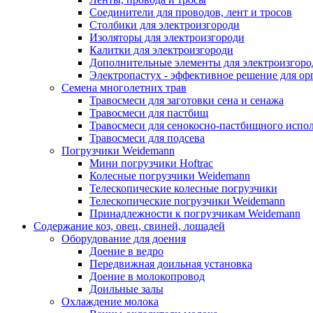
Соединители для проводов, лент и тросов
Столбики для электроизгороди
Изоляторы для электроизгороди
Калитки для электроизгороди
Дополнительные элементы для электроизгоро
Электропастух - эффективное решение для о
Семена многолетних трав
Травосмеси для заготовки сена и сенажа
Травосмеси для пастбищ
Травосмеси для сенокосно-пастбищного испо
Травосмеси для подсева
Погрузчики Weidemann
Мини погрузчики Hoftraс
Колесные погрузчики Weidemann
Телескопические колесные погрузчики
Телескопические погрузчики Weidemann
Принадлежности к погрузчикам Weidemann
Содержание коз, овец, свиней, лошадей
Оборудование для доения
Доение в ведро
Передвижная доильная установка
Доение в молокопровод
Доильные залы
Охлаждение молока