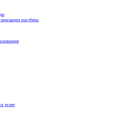
ди
рганизации пастбищ
льзования
и телят