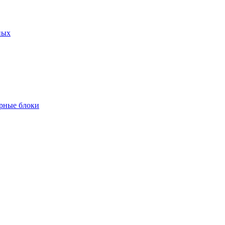
ных
рные блоки