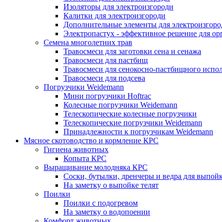
Изоляторы для электроизгороди
Калитки для электроизгороди
Дополнительные элементы для электроизгоро
Электропастух - эффективное решение для о
Семена многолетних трав
Травосмеси для заготовки сена и сенажа
Травосмеси для пастбищ
Травосмеси для сенокосно-пастбищного испо
Травосмеси для подсева
Погрузчики Weidemann
Мини погрузчики Hoftraс
Колесные погрузчики Weidemann
Телескопические колесные погрузчики
Телескопические погрузчики Weidemann
Принадлежности к погрузчикам Weidemann
Мясное скотоводство и кормление КРС
Гигиена животных
Копыта КРС
Выращивание молодняка КРС
Соски, бутылки, дренчеры и ведра для выпойк
На заметку о выпойке телят
Поилки
Поилки с подогревом
На заметку о водопоении
Комфорт животных