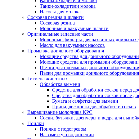
Ванны-охладители молока
Танки-охладители молока
Насосы для молока
Сосковая резина и шланги
Сосковая резина
Молочные и ваккумные шланги
Оригинальные запасные части
Молочные фильтры для различных доильных 
Масло для вакуумных насосов
Промывка доильного оборудования
Моющие средства для доильного оборудовани
Моющие средства для промывки оборудования
Щетки для промывки доильного оборудовани
Пыжи для промывки доильного оборудования
Гигиена животных
Обработка вымени
Средства для обработки сосков перед д
Средства для обработки сосков после до
Бумага и салфетки для вымени
Принадлежности для обработки сосков
Выращивание молодняка КРС
Соски, бутылки, дренчеры и ведра для выпойк
Поилки
Поилки с подогревом
На заметку о водопоении