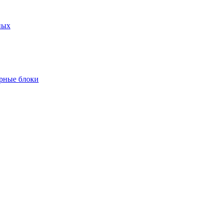
ных
рные блоки