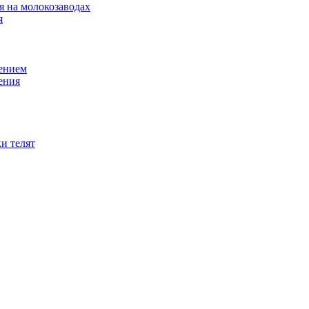
 на молокозаводах
я
оением
ения
и телят