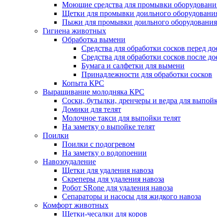
Моющие средства для промывки оборудования
Щетки для промывки доильного оборудовани
Пыжи для промывки доильного оборудования
Гигиена животных
Обработка вымени
Средства для обработки сосков перед д
Средства для обработки сосков после до
Бумага и салфетки для вымени
Принадлежности для обработки сосков
Копыта КРС
Выращивание молодняка КРС
Соски, бутылки, дренчеры и ведра для выпойк
Домики для телят
Молочное такси для выпойки телят
На заметку о выпойке телят
Поилки
Поилки с подогревом
На заметку о водопоении
Навозоудаление
Щетки для удаления навоза
Скреперы для удаления навоза
Робот SRone для удаления навоза
Сепараторы и насосы для жидкого навоза
Комфорт животных
Щетки-чесалки для коров