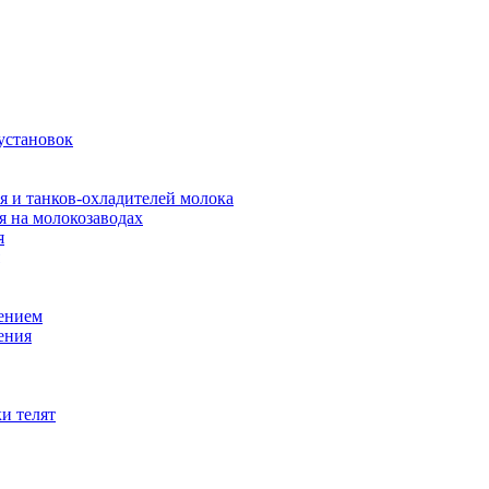
установок
я и танков-охладителей молока
 на молокозаводах
я
оением
ения
и телят